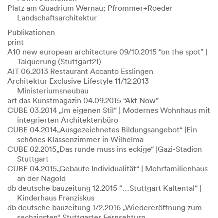
Platz am Quadrium Wernau; Pfrommer+Roeder
Landschaftsarchitektur
Publikationen
print
A10 new european architecture 09/10.2015 “on the spot” |
Talquerung (Stuttgart21)
AIT 06.2013 Restaurant Accanto Esslingen
Architektur Exclusive Lifestyle 11/12.2013
Ministeriumsneubau
art das Kunstmagazin 04.09.2015 “Akt Now”
CUBE 03.2014 „Im eigenen Stil“ | Modernes Wohnhaus mit
integrierten Architektenbüro
CUBE 04.2014„Ausgezeichnetes Bildungsangebot“ |Ein
schönes Klassenzimmer in Wilhelma
CUBE 02.2015„Das runde muss ins eckige“ |Gazi-Stadion
Stuttgart
CUBE 04.2015„Gebaute Individualität“ | Mehrfamilienhaus
an der Nagold
db deutsche bauzeitung 12.2015 “…Stuttgart Kaltental“ |
Kinderhaus Franziskus
db deutsche bauzeitung 1/2.2016 „Wiedereröffnung zum
sechzigsten“ Stuttgarter Fernsehturn