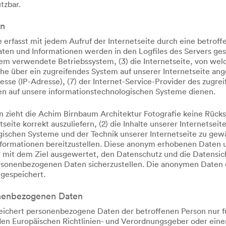
tzbar.
en
 erfasst mit jedem Aufruf der Internetseite durch eine betrof
ten und Informationen werden in den Logfiles des Servers ges
m verwendete Betriebssystem, (3) die Internetseite, von welc
che über ein zugreifendes System auf unserer Internetseite an
Adresse (IP-Adresse), (7) der Internet-Service-Provider des zug
fen auf unsere informationstechnologischen Systeme dienen.
 zieht die Achim Birnbaum Architektur Fotografie keine Rücks
seite korrekt auszuliefern, (2) die Inhalte unserer Internetseit
gischen Systeme und der Technik unserer Internetseite zu gewä
Informationen bereitzustellen. Diese anonym erhobenen Daten
rner mit dem Ziel ausgewertet, den Datenschutz und die Datens
ersonenbezogenen Daten sicherzustellen. Die anonymen Daten d
gespeichert.
onenbezogenen Daten
peichert personenbezogene Daten der betroffenen Person nur f
 den Europäischen Richtlinien- und Verordnungsgeber oder ein