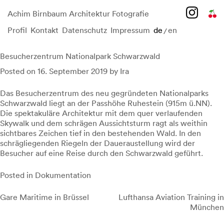
Achim Birnbaum Architektur Fotografie
Profil
Kontakt
Datenschutz
Impressum
de
en
/
Skip
to
content
Besucherzentrum Nationalpark Schwarzwald
Posted on
16. September 2019
by
Ira
Das Besucherzentrum des neu gegründeten Nationalparks
Schwarzwald liegt an der Passhöhe Ruhestein (915m ü.NN).
Die spektakuläre Architektur mit dem quer verlaufenden
Skywalk und dem schrägen Aussichtsturm ragt als weithin
sichtbares Zeichen tief in den bestehenden Wald. In den
schrägliegenden Riegeln der Daueraustellung wird der
Besucher auf eine Reise durch den Schwarzwald geführt.
Posted in
Dokumentation
Beitragsnavigation
Gare Maritime in Brüssel
Lufthansa Aviation Training in
München