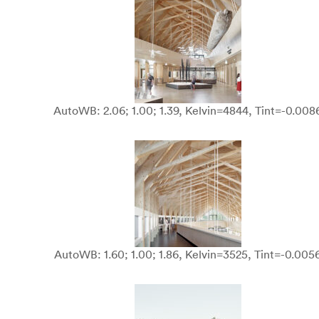
AutoWB: 2.06; 1.00; 1.39, Kelvin=4844, Tint=-0.008
AutoWB: 1.60; 1.00; 1.86, Kelvin=3525, Tint=-0.005