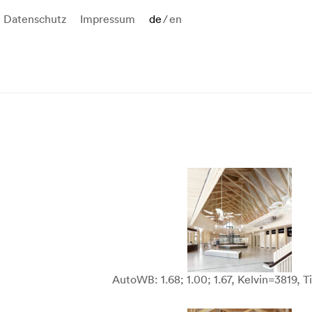
Datenschutz
Impressum
de
/
en
AutoWB: 1.68; 1.00; 1.67, Kelvin=3819, T