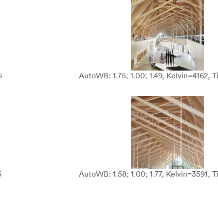
6
AutoWB: 1.75; 1.00; 1.49, Kelvin=4162, 
6
AutoWB: 1.58; 1.00; 1.77, Kelvin=3591, T