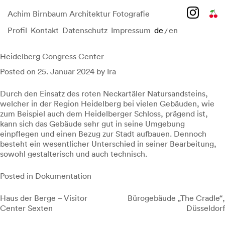
Achim Birnbaum Architektur Fotografie
Profil
Kontakt
Datenschutz
Impressum
de
en
/
Skip
to
content
Heidelberg Congress Center
Posted on
25. Januar 2024
by
Ira
Durch den Einsatz des roten Neckartäler Natursandsteins,
welcher in der Region Heidelberg bei vielen Gebäuden, wie
zum Beispiel auch dem Heidelberger Schloss, prägend ist,
kann sich das Gebäude sehr gut in seine Umgebung
einpflegen und einen Bezug zur Stadt aufbauen. Dennoch
besteht ein wesentlicher Unterschied in seiner Bearbeitung,
sowohl gestalterisch und auch technisch.
Posted in
Dokumentation
Beitragsnavigation
Haus der Berge – Visitor
Bürogebäude „The Cradle“,
Center Sexten
Düsseldorf