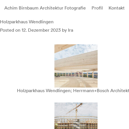
Achim Birnbaum Architektur Fotografie
Profil
Kontakt
Skip
Holzparkhaus Wendlingen
to
Posted on
12. Dezember 2023
by
Ira
content
Holzparkhaus Wendlingen; Herrmann+Bosch Architek