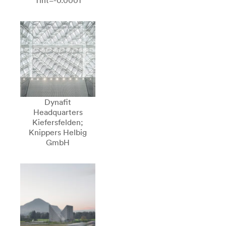
Tint=-0.0001
Dynafit
Headquarters
Kiefersfelden;
Knippers Helbig
GmbH