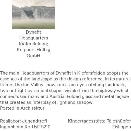
Dynafit
Headquarters
Kiefersfelden;
Knippers Helbig
GmbH
The main Headquarters of Dynafit in Kiefersfelden adopts the
essence of the landscape as the design reference. In its natural
frame, the Inn Valley shows up as an eye-catching landmark,
two outright pyramidal shapes visible from the highway which
connects Germany and Austria. Folded glass and metal façade
that creates an interplay of light and shadow.
Posted in
Architektur
Beitragsnavigation
Reallabor: Jugendtreff
Kindertagesstätte Täleshüpfer
Ingersheim Re-UsE S210
Eislingen