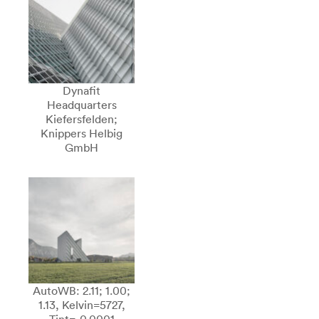
Dynafit
Headquarters
Kiefersfelden;
Knippers Helbig
GmbH
AutoWB: 2.11; 1.00;
1.13, Kelvin=5727,